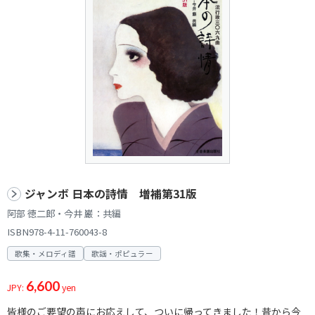
ジャンボ 日本の詩情 増補第31版
阿部 徳二郎・今井 巌：共編
ISBN978-4-11-760043-8
歌集・メロディ譜
歌謡・ポピュラー
6,600
JPY:
yen
皆様のご要望の声にお応えして、ついに帰ってきました！昔から今