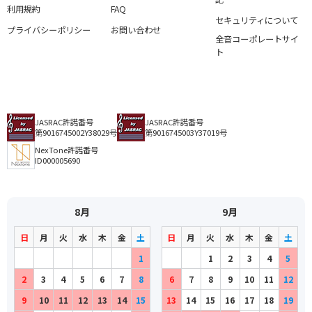
利用規約
FAQ
セキュリティについて
プライバシーポリシー
お問い合わせ
全音コーポレートサイ
ト
JASRAC許諾番号
JASRAC許諾番号
第9016745002Y38029号
第9016745003Y37019号
NexTone許諾番号
ID000005690
8月
9月
日
月
火
水
木
金
土
日
月
火
水
木
金
土
1
1
2
3
4
5
2
3
4
5
6
7
8
6
7
8
9
10
11
12
9
10
11
12
13
14
15
13
14
15
16
17
18
19