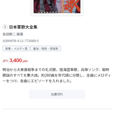
日本軍歌大全集
長田暁二 編著
ISBN978-4-11-773000-5
歌集・メロディ譜
童謡・唱歌・愛唱歌
3,400
JPY:
yen
明治から大東亜戦争までの礼式歌、陸海空軍歌、兵隊ソング、戦時
歌謡のすべてを集大成。約280曲を年代順に分類し、全曲にメロディ
ーをつけ、各曲にエピソードを入れました。
在庫切れ