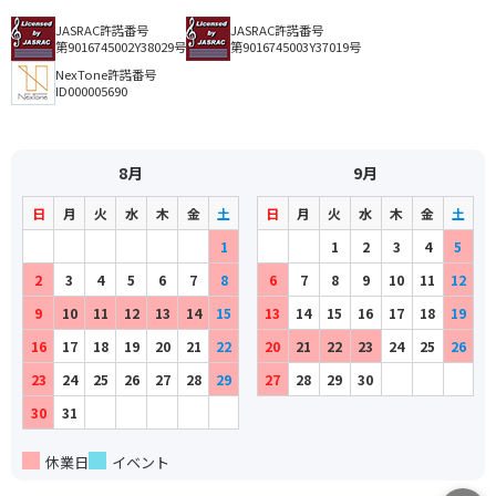
JASRAC許諾番号
JASRAC許諾番号
第9016745002Y38029号
第9016745003Y37019号
NexTone許諾番号
ID000005690
8月
9月
日
月
火
水
木
金
土
日
月
火
水
木
金
土
1
1
2
3
4
5
2
3
4
5
6
7
8
6
7
8
9
10
11
12
9
10
11
12
13
14
15
13
14
15
16
17
18
19
16
17
18
19
20
21
22
20
21
22
23
24
25
26
23
24
25
26
27
28
29
27
28
29
30
30
31
休業日
イベント