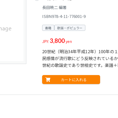
長田暁二 編著
ISBN978-4-11-776001-9
書籍
歌謡・ポピュラー
3,800
JPY:
yen
20世紀（明治34年平成12年）100
民感情が流行歌にどう反映されているか
世紀の歌謡史であり世相史です。楽譜＋
カートに入れる