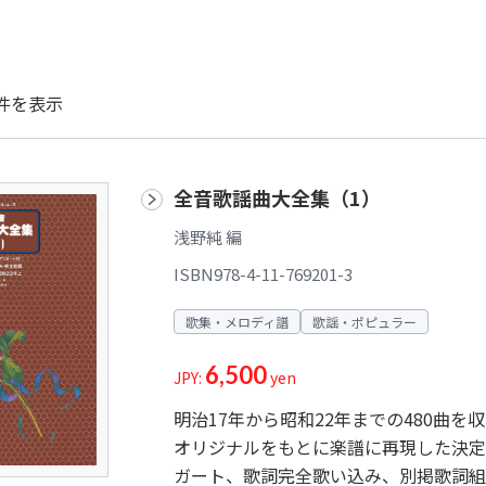
件を表示
全音歌謡曲大全集（1）
浅野純 編
ISBN978-4-11-769201-3
歌集・メロディ譜
歌謡・ポピュラー
6,500
JPY:
yen
明治17年から昭和22年までの480曲
オリジナルをもとに楽譜に再現した決定
ガート、歌詞完全歌い込み、別掲歌詞組