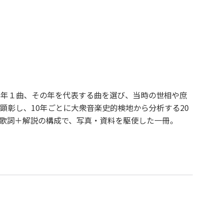
年の１年１曲、その年を代表する曲を選び、当時の世相や庶
顕彰し、10年ごとに大衆音楽史的検地から分析する20
歌詞＋解説の構成で、写真・資料を駆使した一冊。