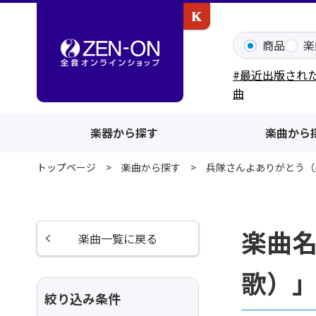
カワイ出版ONLINE
商品
楽
#最近出版され
曲
楽器から探す
楽曲から
トップページ
楽曲から探す
兵隊さんよありがとう（
楽曲
楽曲一覧に戻る
歌）
絞り込み条件