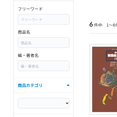
フリーワード
6
件中 1～6
商品名
編・著者名
商品カテゴリ