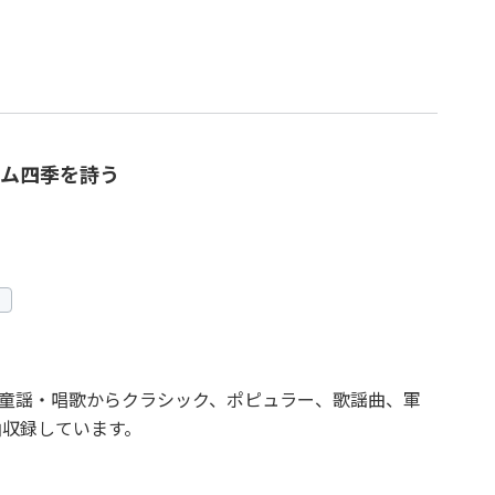
ム四季を詩う
童謡・唱歌からクラシック、ポピュラー、歌謡曲、軍
曲収録しています。