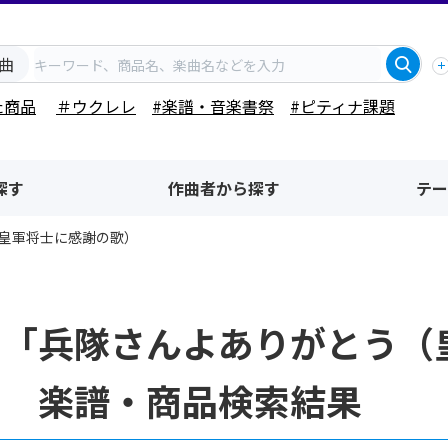
曲
た商品
＃ウクレレ
#楽譜・音楽書祭
#ピティナ課題
探す
作曲者から探す
テー
皇軍将士に感謝の歌）
名「兵隊さんよありがとう（
」 楽譜・商品検索結果