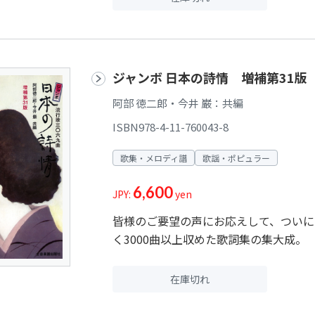
ジャンボ 日本の詩情 増補第31版
阿部 徳二郎・今井 巌：共編
ISBN978-4-11-760043-8
歌集・メロディ譜
歌謡・ポピュラー
6,600
JPY:
yen
皆様のご要望の声にお応えして、ついに
く3000曲以上収めた歌詞集の集大成。
在庫切れ