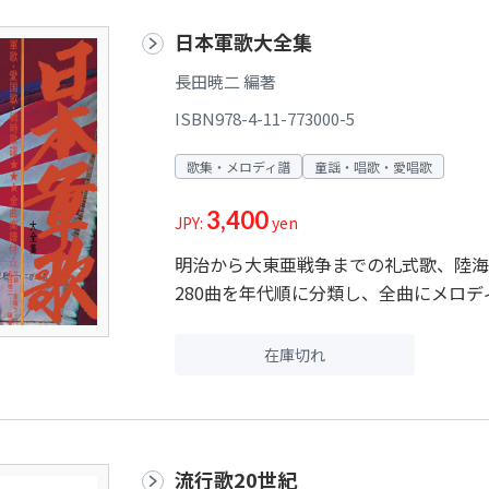
日本軍歌大全集
長田暁二 編著
ISBN978-4-11-773000-5
歌集・メロディ譜
童謡・唱歌・愛唱歌
3,400
JPY:
yen
明治から大東亜戦争までの礼式歌、陸海
280曲を年代順に分類し、全曲にメロ
在庫切れ
流行歌20世紀