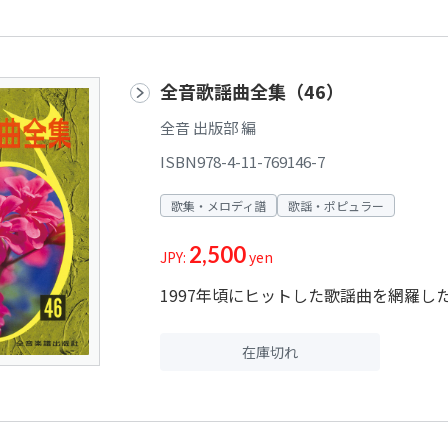
全音歌謡曲全集（46）
全音 出版部 編
ISBN978-4-11-769146-7
歌集・メロディ譜
歌謡・ポピュラー
2,500
JPY:
yen
1997年頃にヒットした歌謡曲を網羅し
在庫切れ