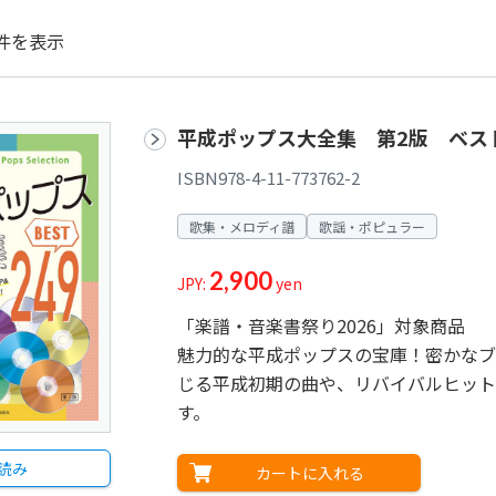
件を表示
平成ポップス大全集 第2版 ベスト
ISBN978-4-11-773762-2
歌集・メロディ譜
歌謡・ポピュラー
2,900
JPY:
yen
「楽譜・音楽書祭り2026」対象商品
魅力的な平成ポップスの宝庫！密かなブ
じる平成初期の曲や、リバイバルヒット
す。
読み
カートに入れる