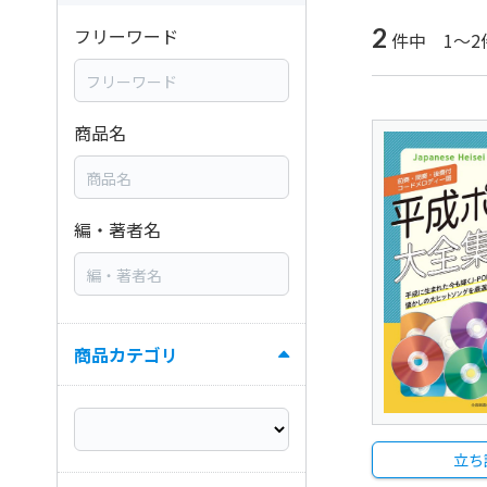
2
フリーワード
件中 1～2
商品名
編・著者名
商品カテゴリ
立ち