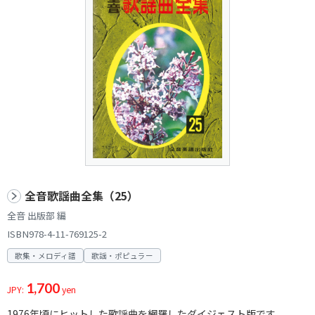
全音歌謡曲全集（25）
全音 出版部 編
ISBN978-4-11-769125-2
歌集・メロディ譜
歌謡・ポピュラー
1,700
JPY:
yen
1976年頃にヒットした歌謡曲を網羅したダイジェスト版です。