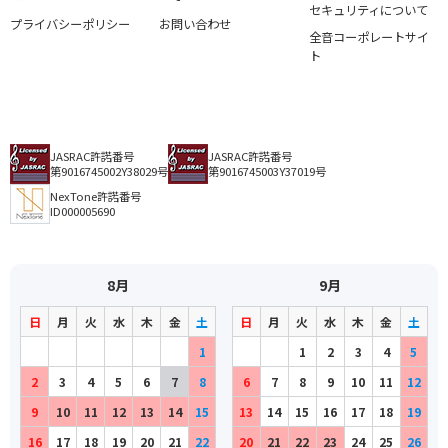
セキュリティについて
プライバシーポリシー
お問い合わせ
全音コーポレートサイ
ト
JASRAC許諾番号
JASRAC許諾番号
第9016745002Y38029号
第9016745003Y37019号
NexTone許諾番号
ID000005690
8月
9月
日
月
火
水
木
金
土
日
月
火
水
木
金
土
1
1
2
3
4
5
2
3
4
5
6
7
8
6
7
8
9
10
11
12
9
10
11
12
13
14
15
13
14
15
16
17
18
19
16
17
18
19
20
21
22
20
21
22
23
24
25
26