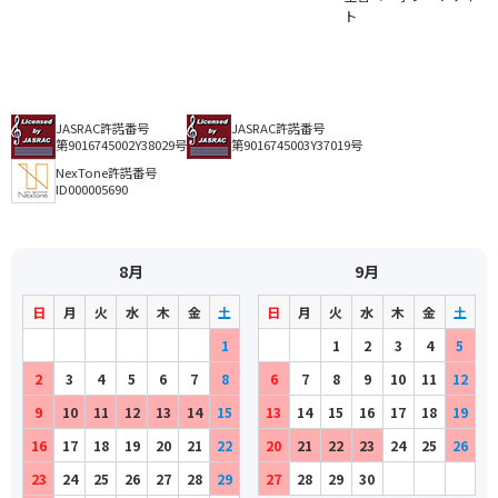
ト
JASRAC許諾番号
JASRAC許諾番号
第9016745002Y38029号
第9016745003Y37019号
NexTone許諾番号
ID000005690
8月
9月
日
月
火
水
木
金
土
日
月
火
水
木
金
土
1
1
2
3
4
5
2
3
4
5
6
7
8
6
7
8
9
10
11
12
9
10
11
12
13
14
15
13
14
15
16
17
18
19
16
17
18
19
20
21
22
20
21
22
23
24
25
26
23
24
25
26
27
28
29
27
28
29
30