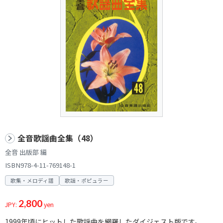
全音歌謡曲全集（48）
全音 出版部 編
ISBN978-4-11-769148-1
歌集・メロディ譜
歌謡・ポピュラー
2,800
JPY:
yen
1999年頃にヒットした歌謡曲を網羅したダイジェスト版です。