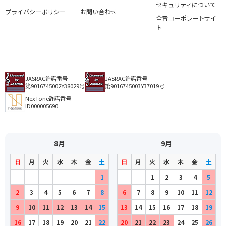
セキュリティについて
プライバシーポリシー
お問い合わせ
全音コーポレートサイ
ト
JASRAC許諾番号
JASRAC許諾番号
第9016745002Y38029号
第9016745003Y37019号
NexTone許諾番号
ID000005690
8月
9月
日
月
火
水
木
金
土
日
月
火
水
木
金
土
1
1
2
3
4
5
2
3
4
5
6
7
8
6
7
8
9
10
11
12
9
10
11
12
13
14
15
13
14
15
16
17
18
19
16
17
18
19
20
21
22
20
21
22
23
24
25
26