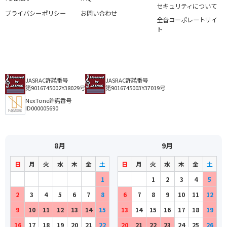
セキュリティについて
プライバシーポリシー
お問い合わせ
全音コーポレートサイ
ト
JASRAC許諾番号
JASRAC許諾番号
第9016745002Y38029号
第9016745003Y37019号
NexTone許諾番号
ID000005690
8月
9月
日
月
火
水
木
金
土
日
月
火
水
木
金
土
1
1
2
3
4
5
2
3
4
5
6
7
8
6
7
8
9
10
11
12
9
10
11
12
13
14
15
13
14
15
16
17
18
19
16
17
18
19
20
21
22
20
21
22
23
24
25
26