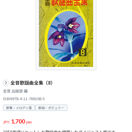
全音歌謡曲全集（8）
全音 出版部 編
ISBN978-4-11-769108-5
歌集・メロディ譜
歌謡・ポピュラー
1,700
JPY:
yen