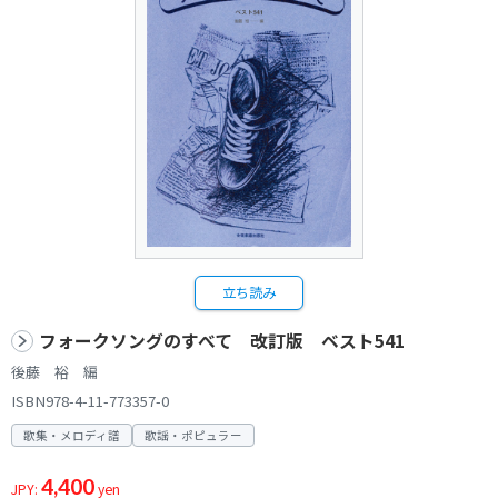
立ち読み
フォークソングのすべて 改訂版 ベスト541
後藤 裕 編
ISBN978-4-11-773357-0
歌集・メロディ譜
歌謡・ポピュラー
4,400
JPY:
yen