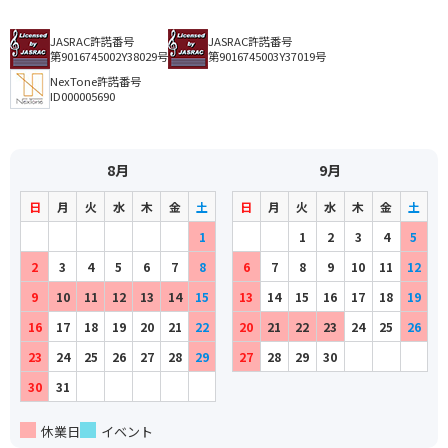
JASRAC許諾番号
JASRAC許諾番号
第9016745002Y38029号
第9016745003Y37019号
NexTone許諾番号
ID000005690
8月
9月
日
月
火
水
木
金
土
日
月
火
水
木
金
土
1
1
2
3
4
5
2
3
4
5
6
7
8
6
7
8
9
10
11
12
9
10
11
12
13
14
15
13
14
15
16
17
18
19
16
17
18
19
20
21
22
20
21
22
23
24
25
26
23
24
25
26
27
28
29
27
28
29
30
30
31
休業日
イベント