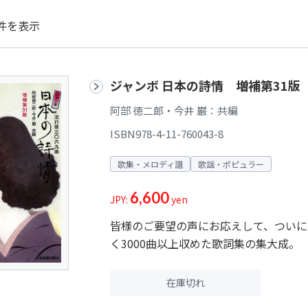
件を表示
ジャンボ 日本の詩情 増補第31版
阿部 徳二郎・今井 巌：共編
ISBN978-4-11-760043-8
歌集・メロディ譜
歌謡・ポピュラー
6,600
JPY:
yen
皆様のご要望の声にお応えして、ついに
く3000曲以上収めた歌詞集の集大成。
在庫切れ