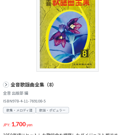
全音歌謡曲全集（8）
全音 出版部 編
ISBN978-4-11-769108-5
歌集・メロディ譜
歌謡・ポピュラー
1,700
JPY:
yen