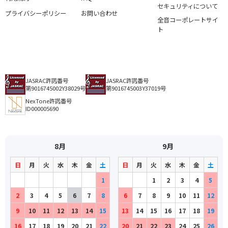
セキュリティについて
プライバシーポリシー
お問い合わせ
全音コーポレートサイ
ト
JASRAC許諾番号
JASRAC許諾番号
第9016745002Y38029号
第9016745003Y37019号
NexTone許諾番号
ID000005690
8月
9月
日
月
火
水
木
金
土
日
月
火
水
木
金
土
1
1
2
3
4
5
2
3
4
5
6
7
8
6
7
8
9
10
11
12
9
10
11
12
13
14
15
13
14
15
16
17
18
19
16
17
18
19
20
21
22
20
21
22
23
24
25
26