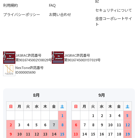
記
利用規約
FAQ
セキュリティについて
プライバシーポリシー
お問い合わせ
全音コーポレートサイ
ト
JASRAC許諾番号
JASRAC許諾番号
第9016745002Y38029号
第9016745003Y37019号
NexTone許諾番号
ID000005690
8月
9月
日
月
火
水
木
金
土
日
月
火
水
木
金
土
1
1
2
3
4
5
2
3
4
5
6
7
8
6
7
8
9
10
11
12
9
10
11
12
13
14
15
13
14
15
16
17
18
19