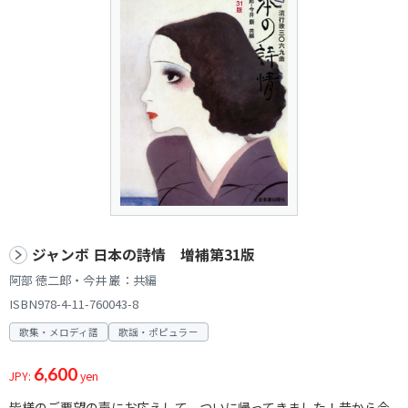
ジャンボ 日本の詩情 増補第31版
阿部 徳二郎・今井 巌：共編
ISBN978-4-11-760043-8
歌集・メロディ譜
歌謡・ポピュラー
6,600
JPY:
yen
皆様のご要望の声にお応えして、ついに帰ってきました！昔から今