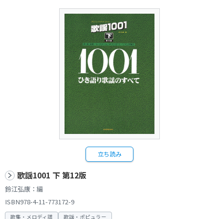
立ち読み
歌謡1001 下 第12版
鈴江弘康：編
ISBN978-4-11-773172-9
歌集・メロディ譜
歌謡・ポピュラー