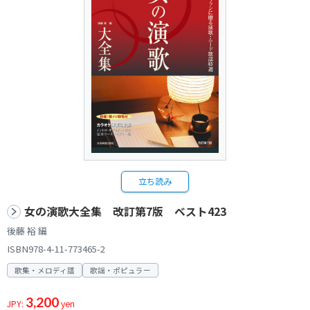
立ち読み
女の演歌大全集 改訂第7版 ベスト423
後藤 裕 編
ISBN978-4-11-773465-2
歌集・メロディ譜
歌謡・ポピュラー
3,200
JPY:
yen