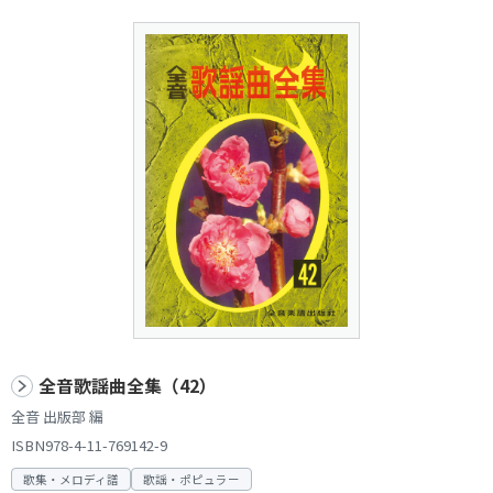
全音歌謡曲全集（42）
全音 出版部 編
ISBN978-4-11-769142-9
歌集・メロディ譜
歌謡・ポピュラー