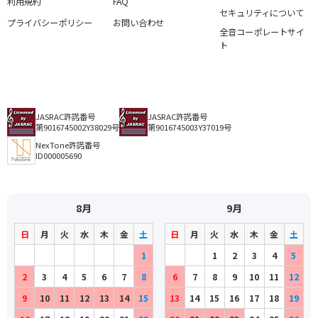
利用規約
FAQ
セキュリティについて
プライバシーポリシー
お問い合わせ
全音コーポレートサイ
ト
JASRAC許諾番号
JASRAC許諾番号
第9016745002Y38029号
第9016745003Y37019号
NexTone許諾番号
ID000005690
8月
9月
日
月
火
水
木
金
土
日
月
火
水
木
金
土
1
1
2
3
4
5
2
3
4
5
6
7
8
6
7
8
9
10
11
12
9
10
11
12
13
14
15
13
14
15
16
17
18
19