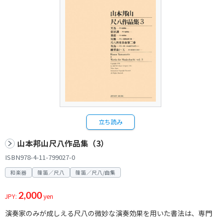
立ち読み
山本邦山尺八作品集（3）
ISBN978-4-11-799027-0
和楽器
篠笛／尺八
篠笛／尺八/曲集
2,000
JPY:
yen
演奏家のみが成しえる尺八の微妙な演奏効果を用いた書法は、専門