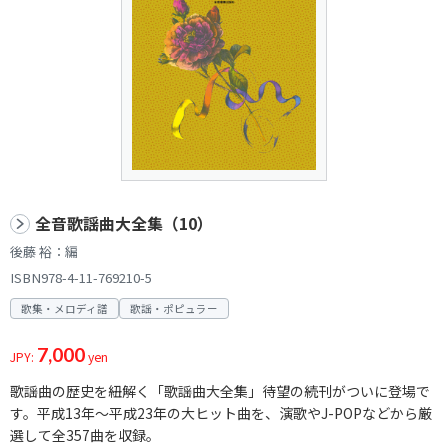
全音歌謡曲大全集（10）
後藤 裕：編
ISBN978-4-11-769210-5
歌集・メロディ譜
歌謡・ポピュラー
7,000
JPY:
yen
歌謡曲の歴史を紐解く「歌謡曲大全集」待望の続刊がついに登場で
す。平成13年～平成23年の大ヒット曲を、演歌やJ-POPなどから厳
選して全357曲を収録。