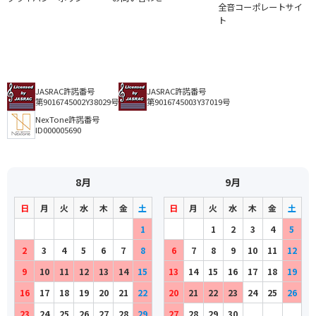
全音コーポレートサイ
ト
JASRAC許諾番号
JASRAC許諾番号
第9016745002Y38029号
第9016745003Y37019号
NexTone許諾番号
ID000005690
8月
9月
日
月
火
水
木
金
土
日
月
火
水
木
金
土
1
1
2
3
4
5
2
3
4
5
6
7
8
6
7
8
9
10
11
12
9
10
11
12
13
14
15
13
14
15
16
17
18
19
16
17
18
19
20
21
22
20
21
22
23
24
25
26
23
24
25
26
27
28
29
27
28
29
30