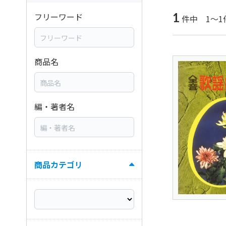
1
フリーワード
件中 1～1
商品名
編・著者名
商品カテゴリ