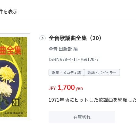
件を表示
全音歌謡曲全集（20）
全音 出版部 編
ISBN978-4-11-769120-7
歌集・メロディ譜
歌謡・ポピュラー
1,700
JPY:
yen
1971年頃にヒットした歌謡曲を網羅し
在庫切れ