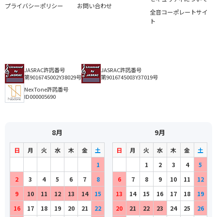
プライバシーポリシー
お問い合わせ
全音コーポレートサイ
ト
JASRAC許諾番号
JASRAC許諾番号
第9016745002Y38029号
第9016745003Y37019号
NexTone許諾番号
ID000005690
8月
9月
日
月
火
水
木
金
土
日
月
火
水
木
金
土
1
1
2
3
4
5
2
3
4
5
6
7
8
6
7
8
9
10
11
12
9
10
11
12
13
14
15
13
14
15
16
17
18
19
16
17
18
19
20
21
22
20
21
22
23
24
25
26