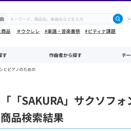
曲
た商品
＃ウクレレ
#楽譜・音楽書祭
#ピティナ課題
探す
作曲者から探す
テー
ォンとピアノのための
「「SAKURA」サクソフ
・商品検索結果