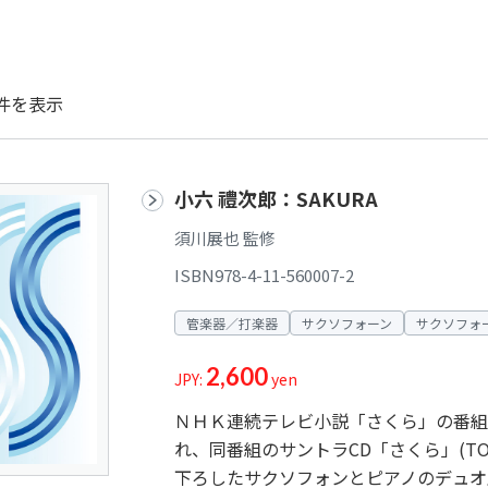
件を表示
小六 禮次郎：SAKURA
須川展也 監修
ISBN978-4-11-560007-2
管楽器／打楽器
サクソフォーン
サクソフォ
2,600
JPY:
yen
ＮＨＫ連続テレビ小説「さくら」の番組
れ、同番組のサントラCD「さくら」(TO
下ろしたサクソフォンとピアノのデュオ