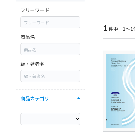
フリーワード
1
件中 1～1
商品名
編・著者名
商品カテゴリ