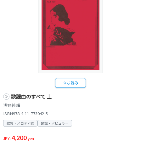
立ち読み
歌謡曲のすべて 上
浅野純 編
ISBN978-4-11-773042-5
歌集・メロディ譜
歌謡・ポピュラー
4,200
JPY:
yen