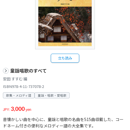
立ち読み
童謡唱歌のすべて
安田 すすむ 編
ISBN978-4-11-737078-2
歌集・メロディ譜
童謡・唱歌・愛唱歌
3,000
JPY:
yen
昔懐かしい曲を中心に、童謡と唱歌の名曲を515曲収載した、コー
ドネーム付きの便利なメロディー譜の大全集です。