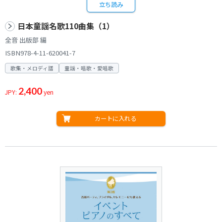
立ち読み
日本童謡名歌110曲集（1）
全音 出版部 編
ISBN978-4-11-620041-7
歌集・メロディ譜
童謡・唱歌・愛唱歌
2,400
JPY:
yen
カートに入れる