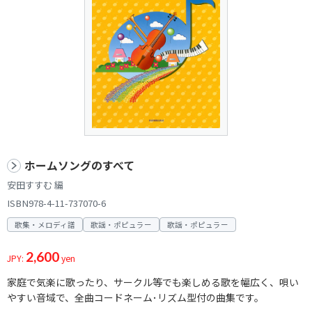
ホームソングのすべて
安田すすむ 編
ISBN978-4-11-737070-6
歌集・メロディ譜
歌謡・ポピュラー
歌謡・ポピュラー
2,600
JPY:
yen
家庭で気楽に歌ったり、サークル等でも楽しめる歌を幅広く、唄い
やすい音域で、全曲コードネーム･リズム型付の曲集です。