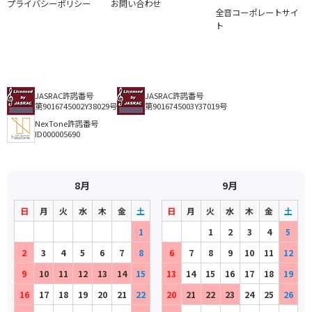
プライバシーポリシー
お問い合わせ
全音コーポレートサイ
ト
JASRAC許諾番号
JASRAC許諾番号
第9016745002Y38029号
第9016745003Y37019号
NexTone許諾番号
ID000005690
8月
9月
日
月
火
水
木
金
土
日
月
火
水
木
金
土
1
1
2
3
4
5
2
3
4
5
6
7
8
6
7
8
9
10
11
12
9
10
11
12
13
14
15
13
14
15
16
17
18
19
16
17
18
19
20
21
22
20
21
22
23
24
25
26