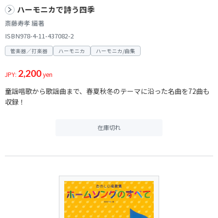
ハーモニカで詩う四季
斎藤寿孝 編著
ISBN978-4-11-437082-2
管楽器／打楽器
ハーモニカ
ハーモニカ/曲集
2,200
JPY:
yen
童謡唱歌から歌謡曲まで、春夏秋冬のテーマに沿った名曲を72曲も
収録！
在庫切れ