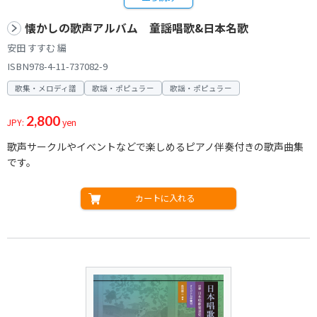
懐かしの歌声アルバム 童謡唱歌&日本名歌
安田 すすむ 編
ISBN978-4-11-737082-9
歌集・メロディ譜
歌謡・ポピュラー
歌謡・ポピュラー
2,800
JPY:
yen
歌声サークルやイベントなどで楽しめるピアノ伴奏付きの歌声曲集
です。
カートに入れる