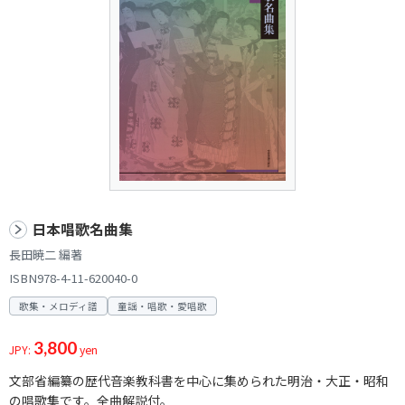
日本唱歌名曲集
長田暁二 編著
ISBN978-4-11-620040-0
歌集・メロディ譜
童謡・唱歌・愛唱歌
3,800
JPY:
yen
文部省編纂の歴代音楽教科書を中心に集められた明治・大正・昭和
の唱歌集です。全曲解説付。