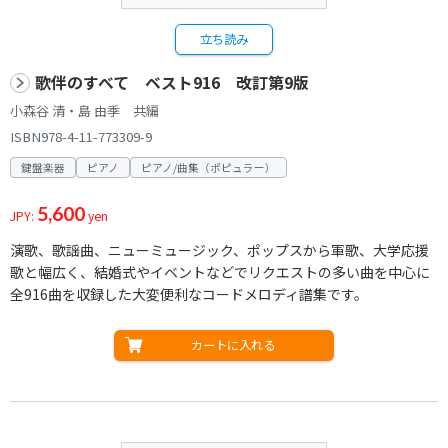
立ち読み
歌伴のすべて ベスト916 改訂第9版
小森谷 清・島 由季 共編
ISBN978-4-11-773309-9
鍵盤楽器
ピアノ
ピアノ/曲集（ポピュラー）
5,600
JPY:
yen
演歌、歌謡曲、ニューミュージック、ポップスから軍歌、大学応援
歌と幅広く、結婚式やイベントなどでリクエストの多い曲を中心に
全916曲を収録した大変便利なコードメロディ譜集です。
カートに入れる