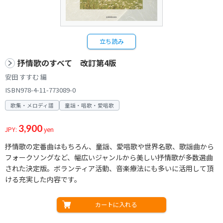
立ち読み
抒情歌のすべて 改訂第4版
安田 すすむ 編
ISBN978-4-11-773089-0
歌集・メロディ譜
童謡・唱歌・愛唱歌
3,900
JPY:
yen
抒情歌の定番曲はもちろん、童謡、愛唱歌や世界名歌、歌謡曲から
フォークソングなど、幅広いジャンルから美しい抒情歌が多数選曲
された決定版。ボランティア活動、音楽療法にも多いに活用して頂
ける充実した内容です。
カートに入れる