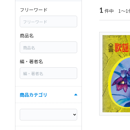
1
フリーワード
件中 1～1
商品名
編・著者名
商品カテゴリ