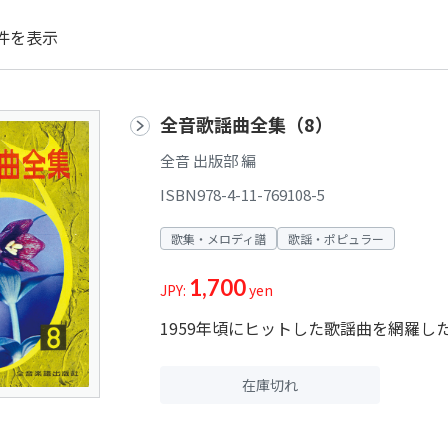
件を表示
全音歌謡曲全集（8）
全音 出版部 編
ISBN978-4-11-769108-5
歌集・メロディ譜
歌謡・ポピュラー
1,700
JPY:
yen
1959年頃にヒットした歌謡曲を網羅し
在庫切れ