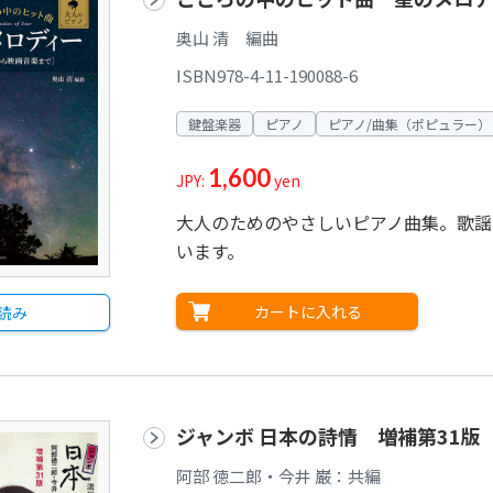
奥山 清 編曲
ISBN978-4-11-190088-6
鍵盤楽器
ピアノ
ピアノ/曲集（ポピュラー）
1,600
JPY:
yen
大人のためのやさしいピアノ曲集。歌謡
います。
カートに入れる
読み
ジャンボ 日本の詩情 増補第31版
阿部 徳二郎・今井 巌：共編