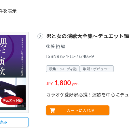
件を表示
男と女の演歌大全集～デュエット編
後藤 裕 編
ISBN978-4-11-773466-9
歌集・メロディ譜
歌謡・ポピュラー
1,800
JPY:
yen
カラオケ愛好家必携！演歌を中心にデュ
カートに入れる
読み