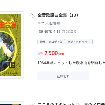
全音歌謡曲全集（13）
全音 出版部 編
ISBN978-4-11-769113-9
歌集・メロディ譜
歌謡・ポピュラー
2,500
JPY:
yen
1964年頃にヒットした歌謡曲を網羅し
在庫切れ
こころの中のヒット曲 星のメロデ