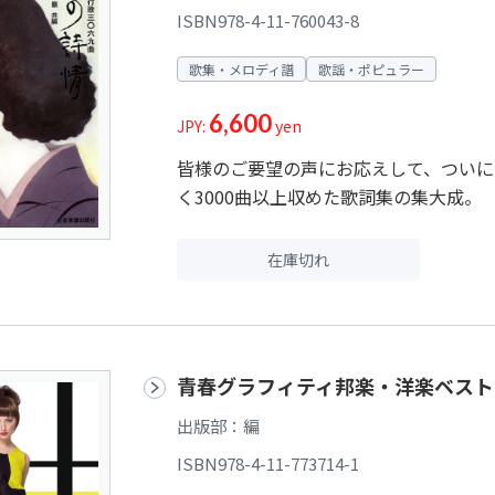
ISBN978-4-11-760043-8
歌集・メロディ譜
歌謡・ポピュラー
6,600
JPY:
yen
皆様のご要望の声にお応えして、ついに
く3000曲以上収めた歌詞集の集大成。
在庫切れ
青春グラフィティ邦楽・洋楽ベストヒ
出版部：編
ISBN978-4-11-773714-1