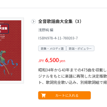
全音歌謡曲大全集（3）
浅野純 編
ISBN978-4-11-769203-7
歌集・メロディ譜
歌謡・ポピュラー
6,500
JPY:
yen
昭和34年から43年までの475曲を収
ジナルをもとに楽譜に再現した決定版歌
ト、歌詞完全歌い込み、別掲歌詞組で掲
カートに入れる