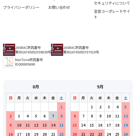
セキュリティについて
プライバシーポリシー
お問い合わせ
全音コーポレートサイ
ト
JASRAC許諾番号
JASRAC許諾番号
第9016745002Y38029号
第9016745003Y37019号
NexTone許諾番号
ID000005690
8月
9月
日
月
火
水
木
金
土
日
月
火
水
木
金
土
1
1
2
3
4
5
2
3
4
5
6
7
8
6
7
8
9
10
11
12
9
10
11
12
13
14
15
13
14
15
16
17
18
19
16
17
18
19
20
21
22
20
21
22
23
24
25
26