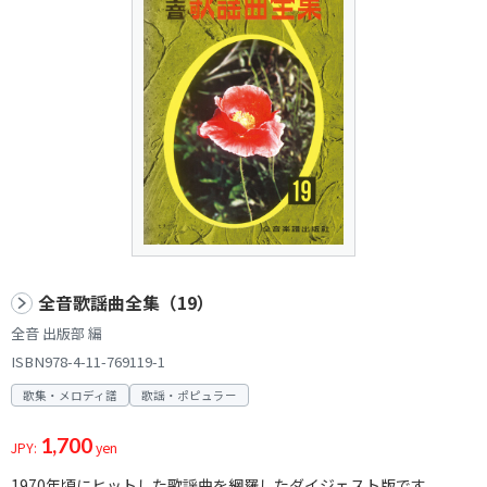
全音歌謡曲全集（19）
全音 出版部 編
ISBN978-4-11-769119-1
歌集・メロディ譜
歌謡・ポピュラー
1,700
JPY:
yen
1970年頃にヒットした歌謡曲を網羅したダイジェスト版です。