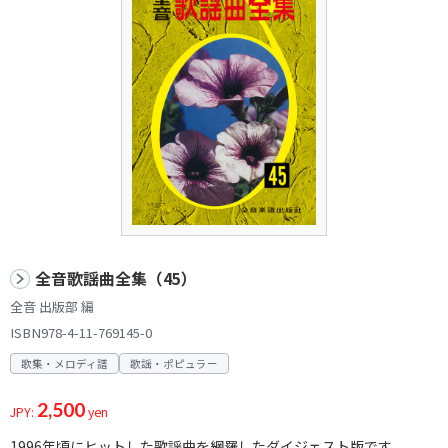
全音歌謡曲全集（45）
全音 出版部 編
ISBN978-4-11-769145-0
歌集・メロディ譜
歌謡・ポピュラー
2,500
JPY:
yen
1996年頃にヒットした歌謡曲を網羅したダイジェスト版です。