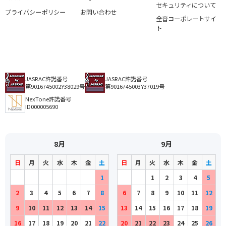
セキュリティについて
プライバシーポリシー
お問い合わせ
全音コーポレートサイ
ト
JASRAC許諾番号
JASRAC許諾番号
第9016745002Y38029号
第9016745003Y37019号
NexTone許諾番号
ID000005690
8月
9月
日
月
火
水
木
金
土
日
月
火
水
木
金
土
1
1
2
3
4
5
2
3
4
5
6
7
8
6
7
8
9
10
11
12
9
10
11
12
13
14
15
13
14
15
16
17
18
19
16
17
18
19
20
21
22
20
21
22
23
24
25
26