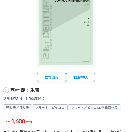
立ち読み
動画視聴
西村 朗：氷蜜
ISBN978-4-11-509534-2
管楽器／打楽器
フルート／ピッコロ
フルート／ピッコロ/作曲家作品
1,600
JPY:
yen
きらめく硬質の楽器フルートを、棒状に凍った蜜に見立てた女性フ