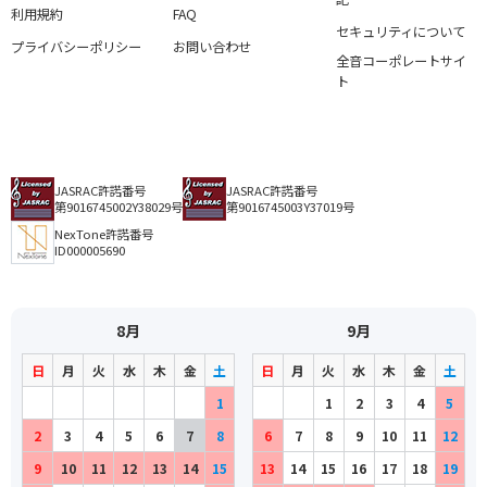
利用規約
FAQ
セキュリティについて
プライバシーポリシー
お問い合わせ
全音コーポレートサイ
ト
JASRAC許諾番号
JASRAC許諾番号
第9016745002Y38029号
第9016745003Y37019号
NexTone許諾番号
ID000005690
8月
9月
日
月
火
水
木
金
土
日
月
火
水
木
金
土
1
1
2
3
4
5
2
3
4
5
6
7
8
6
7
8
9
10
11
12
9
10
11
12
13
14
15
13
14
15
16
17
18
19