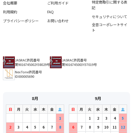
特定商取引に関する表
会社概要
ご利用ガイド
記
利用規約
FAQ
セキュリティについて
プライバシーポリシー
お問い合わせ
全音コーポレートサイ
ト
JASRAC許諾番号
JASRAC許諾番号
第9016745002Y38029号
第9016745003Y37019号
NexTone許諾番号
ID000005690
8月
9月
日
月
火
水
木
金
土
日
月
火
水
木
金
土
1
1
2
3
4
5
2
3
4
5
6
7
8
6
7
8
9
10
11
12