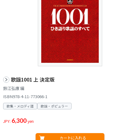
歌謡1001 上 決定版
鈴江弘康 編
ISBN978-4-11-773066-1
歌集・メロディ譜
歌謡・ポピュラー
6,300
JPY:
yen
カートに入れる