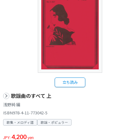
立ち読み
歌謡曲のすべて 上
浅野純 編
ISBN978-4-11-773042-5
歌集・メロディ譜
歌謡・ポピュラー
4,200
JPY:
yen