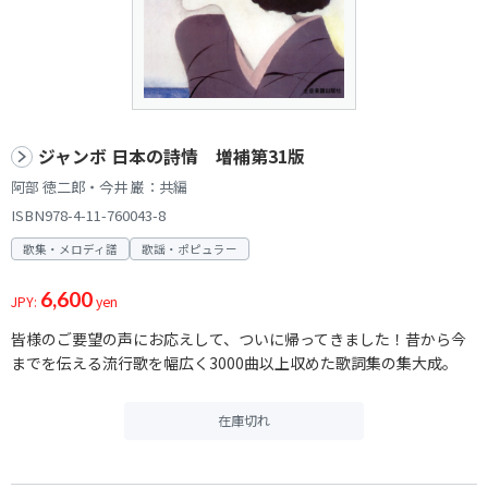
ジャンボ 日本の詩情 増補第31版
阿部 徳二郎・今井 巌：共編
ISBN978-4-11-760043-8
歌集・メロディ譜
歌謡・ポピュラー
6,600
JPY:
yen
皆様のご要望の声にお応えして、ついに帰ってきました！昔から今
までを伝える流行歌を幅広く3000曲以上収めた歌詞集の集大成。
在庫切れ