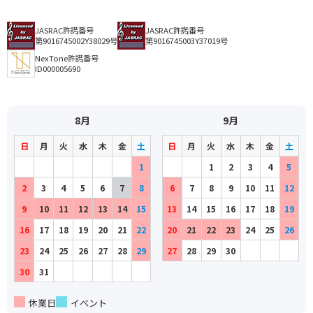
JASRAC許諾番号
JASRAC許諾番号
第9016745002Y38029号
第9016745003Y37019号
NexTone許諾番号
ID000005690
8月
9月
日
月
火
水
木
金
土
日
月
火
水
木
金
土
1
1
2
3
4
5
2
3
4
5
6
7
8
6
7
8
9
10
11
12
9
10
11
12
13
14
15
13
14
15
16
17
18
19
16
17
18
19
20
21
22
20
21
22
23
24
25
26
23
24
25
26
27
28
29
27
28
29
30
30
31
休業日
イベント