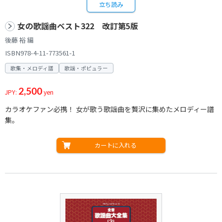
立ち読み
女の歌謡曲ベスト322 改訂第5版
後藤 裕 編
ISBN978-4-11-773561-1
歌集・メロディ譜
歌謡・ポピュラー
2,500
JPY:
yen
カラオケファン必携！ 女が歌う歌謡曲を贅沢に集めたメロディー譜
集。
カートに入れる