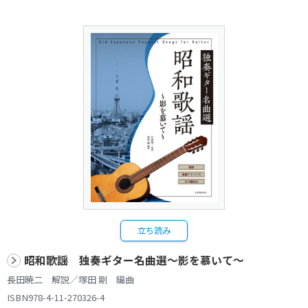
立ち読み
昭和歌謡 独奏ギター名曲選～影を慕いて～
長田暁二 解説／塚田 剛 編曲
ISBN978-4-11-270326-4