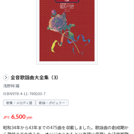
全音歌謡曲大全集（3）
浅野純 編
ISBN978-4-11-769203-7
歌集・メロディ譜
歌謡・ポピュラー
6,500
JPY:
yen
昭和34年から43年までの475曲を収載しました。歌謡曲の創成期か