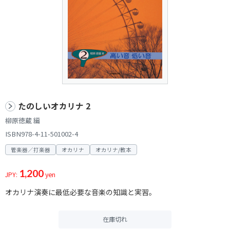
たのしいオカリナ 2
柳原徳蔵 編
ISBN978-4-11-501002-4
管楽器／打楽器
オカリナ
オカリナ/教本
1,200
JPY:
yen
オカリナ演奏に最低必要な音楽の知識と実習。
在庫切れ