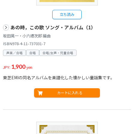
立ち読み
あの時，この歌 ソング・アルバム（1）
坂田晃一・小六禮次郎 編曲
ISBN978-4-11-737031-7
声楽／合唱
合唱
合唱/女声・児童合唱
1,900
JPY:
yen
東芝EMIの同名アルバムを楽譜化した懐かしい童謡集です。
カートに入れる