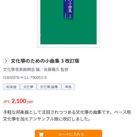
文化箏のための小曲集 3 改訂版
文化箏音楽振興会 編／佐藤義久 監修
ISBN978-4-11-790053-8
和楽器
文化箏
文化箏/曲集
重版
2,100
JPY:
yen
手軽な邦楽器として注目されつつある文化箏の曲集です。ベース用
文化箏を加えアンサンブル版に改訂しました。
カートに入れる