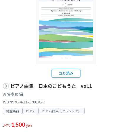
立ち読み
ピアノ曲集 日本のこどもうた vol.1
斎藤高順 編
ISBN978-4-11-170038-7
鍵盤楽器
ピアノ
ピアノ/曲集（クラシック）
1,500
JPY:
yen