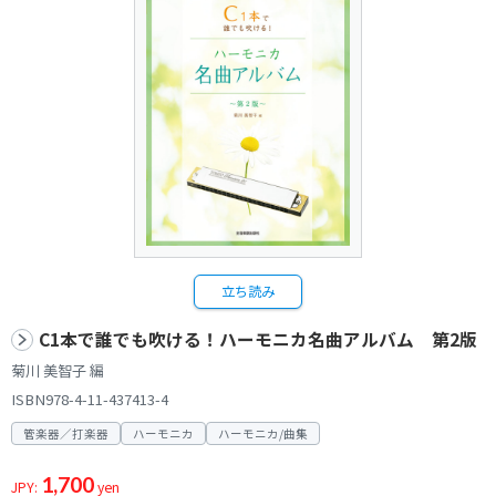
立ち読み
C1本で誰でも吹ける！ハーモニカ名曲アルバム 第2版
菊川 美智子 編
ISBN978-4-11-437413-4
管楽器／打楽器
ハーモニカ
ハーモニカ/曲集
1,700
JPY:
yen