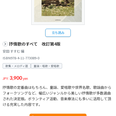
立ち読み
抒情歌のすべて 改訂第4版
安田 すすむ 編
ISBN978-4-11-773089-0
歌集・メロディ譜
童謡・唱歌・愛唱歌
3,900
JPY:
yen
抒情歌の定番曲はもちろん、童謡、愛唱歌や世界名歌、歌謡曲から
フォークソングなど、幅広いジャンルから美しい抒情歌が多数選曲
された決定版。ボランティア活動、音楽療法にも多いに活用して頂
ける充実した内容です。