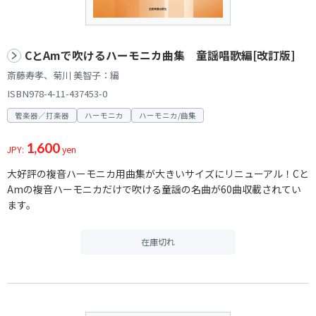
CとAmで吹けるハーモニカ曲集 童謡唱歌編[改訂版]
斎藤寿孝、菊川 美智子：編
ISBN978-4-11-437453-0
管楽器／打楽器
ハーモニカ
ハーモニカ/曲集
1,600
JPY:
yen
大好評の複音ハーモニカ用曲集が大きいサイズにリニューアル！Cと
Amの複音ハーモニカだけで吹ける童謡の名曲が60曲収載されてい
ます。
在庫切れ