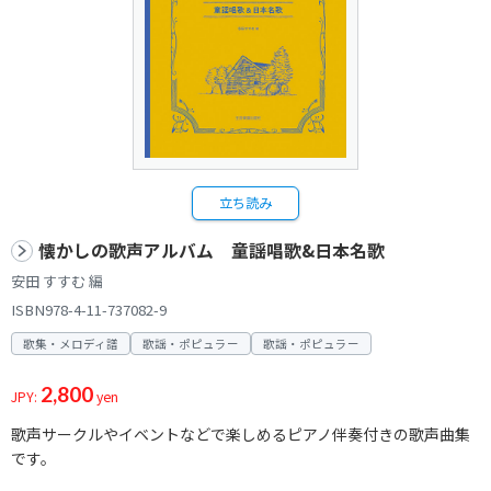
立ち読み
懐かしの歌声アルバム 童謡唱歌&日本名歌
安田 すすむ 編
ISBN978-4-11-737082-9
歌集・メロディ譜
歌謡・ポピュラー
歌謡・ポピュラー
2,800
JPY:
yen
歌声サークルやイベントなどで楽しめるピアノ伴奏付きの歌声曲集
です。