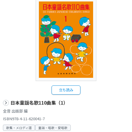
立ち読み
日本童謡名歌110曲集（1）
全音 出版部 編
ISBN978-4-11-620041-7
歌集・メロディ譜
童謡・唱歌・愛唱歌