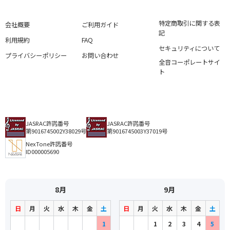
特定商取引に関する表
会社概要
ご利用ガイド
記
利用規約
FAQ
セキュリティについて
プライバシーポリシー
お問い合わせ
全音コーポレートサイ
ト
JASRAC許諾番号
JASRAC許諾番号
第9016745002Y38029号
第9016745003Y37019号
NexTone許諾番号
ID000005690
8月
9月
日
月
火
水
木
金
土
日
月
火
水
木
金
土
1
1
2
3
4
5