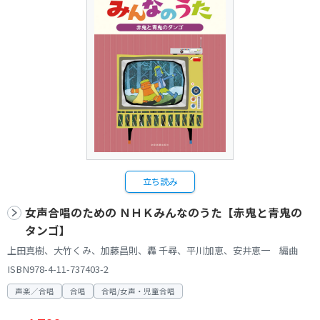
立ち読み
女声合唱のための ＮＨＫみんなのうた【赤鬼と青鬼の
タンゴ】
上田真樹、大竹くみ、加藤昌則、轟 千尋、平川加恵、安井恵一 編曲
ISBN978-4-11-737403-2
声楽／合唱
合唱
合唱/女声・児童合唱