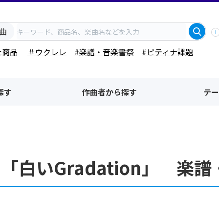
曲
た商品
＃ウクレレ
#楽譜・音楽書祭
#ピティナ課題
探す
作曲者から探す
テー
「白いGradation」 楽