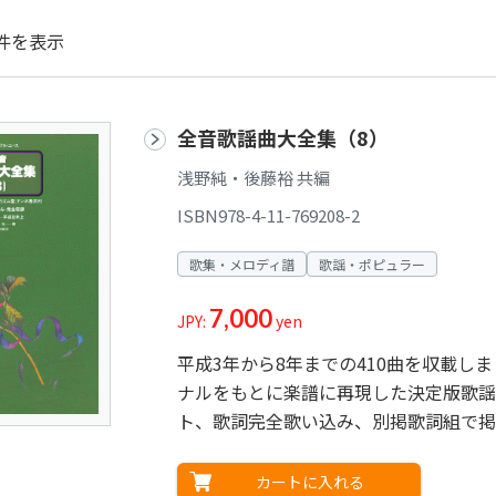
件を表示
全音歌謡曲大全集（8）
浅野純・後藤裕 共編
ISBN978-4-11-769208-2
歌集・メロディ譜
歌謡・ポピュラー
7,000
JPY:
yen
平成3年から8年までの410曲を収載
ナルをもとに楽譜に再現した決定版歌謡
ト、歌詞完全歌い込み、別掲歌詞組で掲
カートに入れる