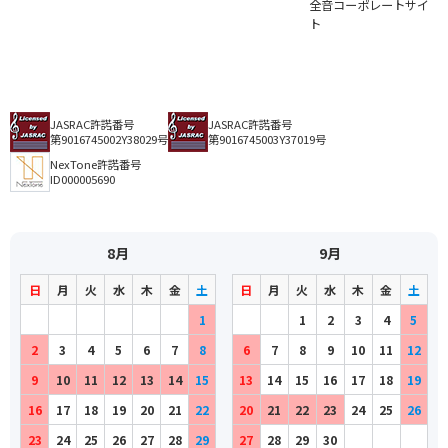
全音コーポレートサイ
ト
JASRAC許諾番号
JASRAC許諾番号
第9016745002Y38029号
第9016745003Y37019号
NexTone許諾番号
ID000005690
8月
9月
日
月
火
水
木
金
土
日
月
火
水
木
金
土
1
1
2
3
4
5
2
3
4
5
6
7
8
6
7
8
9
10
11
12
9
10
11
12
13
14
15
13
14
15
16
17
18
19
16
17
18
19
20
21
22
20
21
22
23
24
25
26
23
24
25
26
27
28
29
27
28
29
30