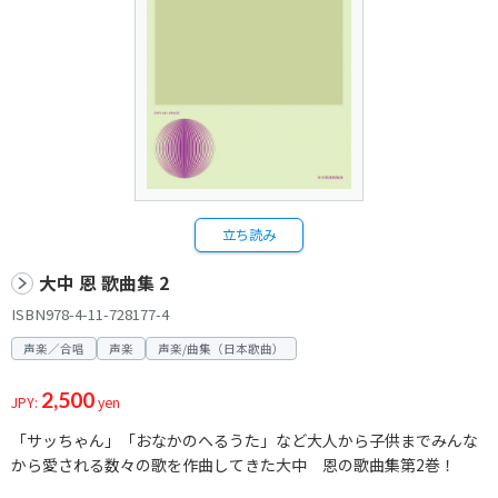
立ち読み
大中 恩 歌曲集 2
ISBN978-4-11-728177-4
声楽／合唱
声楽
声楽/曲集（日本歌曲）
2,500
JPY:
yen
「サッちゃん」「おなかのへるうた」など大人から子供までみんな
から愛される数々の歌を作曲してきた大中 恩の歌曲集第2巻！