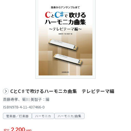
CとC♯で吹けるハーモニカ曲集 テレビテーマ編
斎藤寿孝、菊川 美智子：編
ISBN978-4-11-437466-0
管楽器／打楽器
ハーモニカ
ハーモニカ/曲集
2,200
JPY:
yen