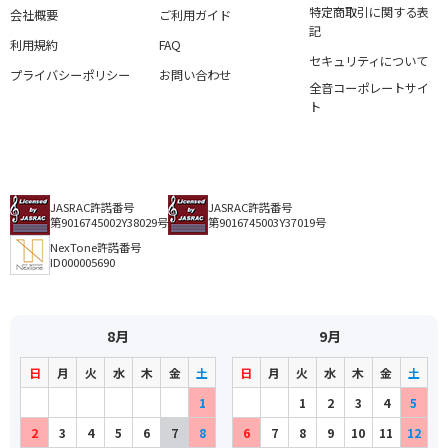
特定商取引に関する表
会社概要
ご利用ガイド
記
利用規約
FAQ
セキュリティについて
プライバシーポリシー
お問い合わせ
全音コーポレートサイ
ト
JASRAC許諾番号
JASRAC許諾番号
第9016745002Y38029号
第9016745003Y37019号
NexTone許諾番号
ID000005690
8月
9月
日
月
火
水
木
金
土
日
月
火
水
木
金
土
1
1
2
3
4
5
2
3
4
5
6
7
8
6
7
8
9
10
11
12