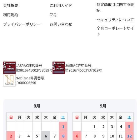
特定商取引に関する表
会社概要
ご利用ガイド
記
利用規約
FAQ
セキュリティについて
プライバシーポリシー
お問い合わせ
全音コーポレートサイ
ト
JASRAC許諾番号
JASRAC許諾番号
第9016745002Y38029号
第9016745003Y37019号
NexTone許諾番号
ID000005690
8月
9月
日
月
火
水
木
金
土
日
月
火
水
木
金
土
1
1
2
3
4
5
2
3
4
5
6
7
8
6
7
8
9
10
11
12