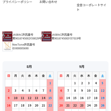
プライバシーポリシー
お問い合わせ
全音コーポレートサイ
ト
JASRAC許諾番号
JASRAC許諾番号
第9016745002Y38029号
第9016745003Y37019号
NexTone許諾番号
ID000005690
8月
9月
日
月
火
水
木
金
土
日
月
火
水
木
金
土
1
1
2
3
4
5
2
3
4
5
6
7
8
6
7
8
9
10
11
12
9
10
11
12
13
14
15
13
14
15
16
17
18
19
16
17
18
19
20
21
22
20
21
22
23
24
25
26