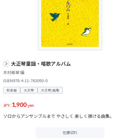
大正琴童謡・唱歌アルバム
木村峰翠 編
ISBN978-4-11-763093-0
和楽器
大正琴
大正琴/曲集
1,900
JPY:
yen
ソロからアンサンブルまで やさしく 楽しく弾ける曲集。
在庫切れ