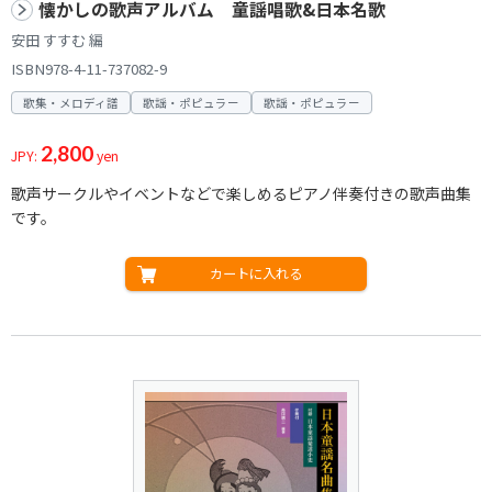
懐かしの歌声アルバム 童謡唱歌&日本名歌
安田 すすむ 編
ISBN978-4-11-737082-9
歌集・メロディ譜
歌謡・ポピュラー
歌謡・ポピュラー
2,800
JPY:
yen
歌声サークルやイベントなどで楽しめるピアノ伴奏付きの歌声曲集
です。
カートに入れる