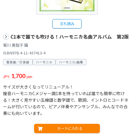
立ち読み
C1本で誰でも吹ける！ハーモニカ名曲アルバム 第2版
菊川 美智子 編
ISBN978-4-11-437413-4
管楽器／打楽器
ハーモニカ
ハーモニカ/曲集
1,700
JPY:
yen
サイズが大きくなってリニューアル！
複音ハーモニカCメジャー調1本を持っていれば誰でも簡単に吹け
る！大きく見やすい五線譜と数字譜で、歌詞、イントロとコードネ
ームが付いているので、ピアノ伴奏やアンサンブル、みんなでの合
奏にも向いています。
カートに入れる