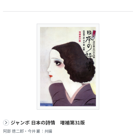
ジャンボ 日本の詩情 増補第31版
阿部 徳二郎・今井 巌：共編