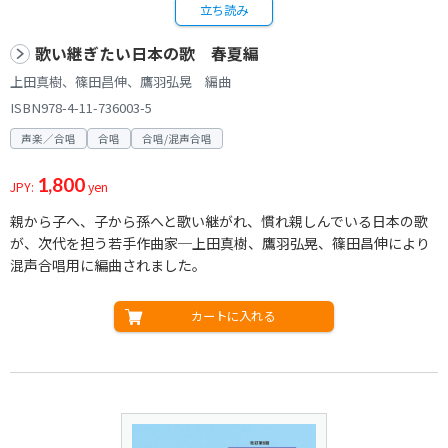
立ち読み
歌い継ぎたい日本の歌 春夏編
上田真樹、篠田昌伸、鷹羽弘晃 編曲
ISBN978-4-11-736003-5
声楽／合唱
合唱
合唱/混声合唱
1,800
JPY:
yen
親から子へ、子から孫へと歌い継がれ、慣れ親しんでいる日本の歌
が、次代を担う若手作曲家─上田真樹、鷹羽弘晃、篠田昌伸により
混声合唱用に編曲されました。
カートに入れる