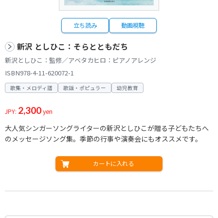
立ち読み
動画視聴
新沢 としひこ：そらとともだち
新沢としひこ：監修／アベタカヒロ：ピアノアレンジ
ISBN978-4-11-620072-1
歌集・メロディ譜
歌謡・ポピュラー
幼児教育
2,300
JPY:
yen
大人気シンガーソングライターの新沢としひこが贈る子どもたちへ
のメッセージソング集。季節の行事や演奏会にもオススメです。
カートに入れる