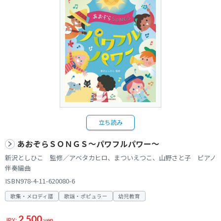
立ち読み
あおぞらＳＯＮＧＳ～パワフルパワー～
新沢としひこ 監修／アベタカヒロ、まついえつこ、山野さと子 ピアノ
伴奏編曲
ISBN978-4-11-620080-6
歌集・メロディ譜
歌謡・ポピュラー
幼児教育
2,500
JPY:
yen