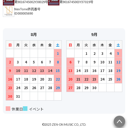
第9016745002Y38029号
第9016745003Y37019号
NexTone許諾番号
ID000005690
8月
9月
日
月
火
水
木
金
土
日
月
火
水
木
金
土
1
1
2
3
4
5
2
3
4
5
6
7
8
6
7
8
9
10
11
12
9
10
11
12
13
14
15
13
14
15
16
17
18
19
16
17
18
19
20
21
22
20
21
22
23
24
25
26
23
24
25
26
27
28
29
27
28
29
30
30
31
休業日
イベント
©2025 ZEN-ON MUSIC CO., LTD.