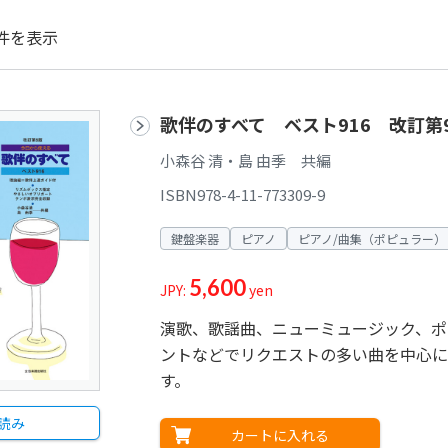
件を表示
歌伴のすべて ベスト916 改訂第
小森谷 清・島 由季 共編
ISBN978-4-11-773309-9
鍵盤楽器
ピアノ
ピアノ/曲集（ポピュラー）
5,600
JPY:
yen
演歌、歌謡曲、ニューミュージック、ポ
ントなどでリクエストの多い曲を中心に
す。
読み
カートに入れる