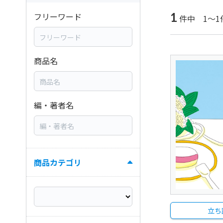
1
フリーワード
件中 1～1
商品名
編・著者名
商品カテゴリ
立ち