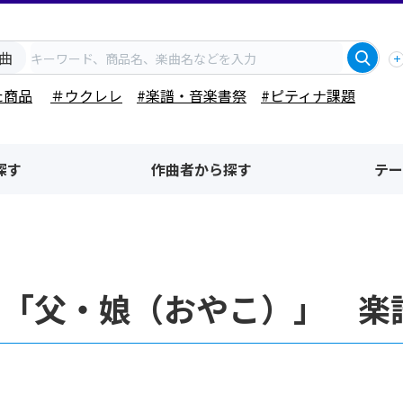
曲
た商品
＃ウクレレ
#楽譜・音楽書祭
#ピティナ課題
探す
作曲者から探す
テー
名「父・娘（おやこ）」 楽