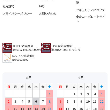
記
利用規約
FAQ
セキュリティについて
プライバシーポリシー
お問い合わせ
全音コーポレートサイ
ト
JASRAC許諾番号
JASRAC許諾番号
第9016745002Y38029号
第9016745003Y37019号
NexTone許諾番号
ID000005690
8月
9月
日
月
火
水
木
金
土
日
月
火
水
木
金
土
1
1
2
3
4
5
2
3
4
5
6
7
8
6
7
8
9
10
11
12
9
10
11
12
13
14
15
13
14
15
16
17
18
19