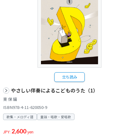
立ち読み
やさしい伴奏によるこどものうた（1）
東 保 編
ISBN978-4-11-620050-9
歌集・メロディ譜
童謡・唱歌・愛唱歌
2,600
JPY:
yen