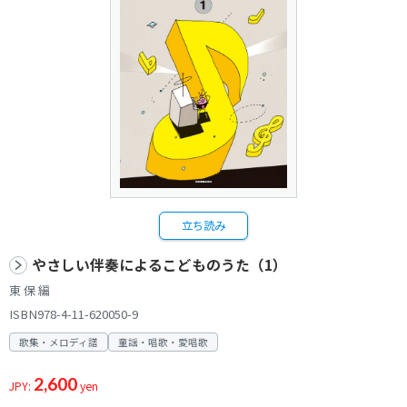
立ち読み
やさしい伴奏によるこどものうた（1）
東 保 編
ISBN978-4-11-620050-9
歌集・メロディ譜
童謡・唱歌・愛唱歌
2,600
JPY:
yen