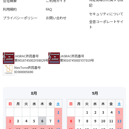
会社概要
ご利用ガイド
記
利用規約
FAQ
セキュリティについて
プライバシーポリシー
お問い合わせ
全音コーポレートサイ
ト
JASRAC許諾番号
JASRAC許諾番号
第9016745002Y38029号
第9016745003Y37019号
NexTone許諾番号
ID000005690
8月
9月
日
月
火
水
木
金
土
日
月
火
水
木
金
土
1
1
2
3
4
5
2
3
4
5
6
7
8
6
7
8
9
10
11
12