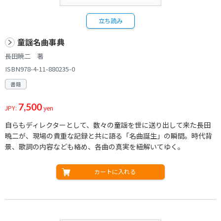
立ち読み
童謡名曲事典
長田暁二 著
ISBN978-4-11-880235-0
書籍
7,500
JPY:
yen
自らもディレクターとして、数々の童謡を世に送り出して来た長田
暁二が、現場の貴重な記録と共に語る「名曲誕生」の瞬間。時代背
景、歌詞の内容なども絡め、各曲の真実を紐解いてゆく。
カートに入れる