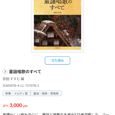
立ち読み
童謡唱歌のすべて
安田 すすむ 編
ISBN978-4-11-737078-2
歌集・メロディ譜
童謡・唱歌・愛唱歌
3,000
JPY:
yen
昔懐かしい曲を中心に、童謡と唱歌の名曲を515曲収載した、コー