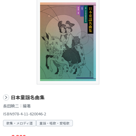
日本童謡名曲集
長田暁二：編著
ISBN978-4-11-620046-2
歌集・メロディ譜
童謡・唱歌・愛唱歌