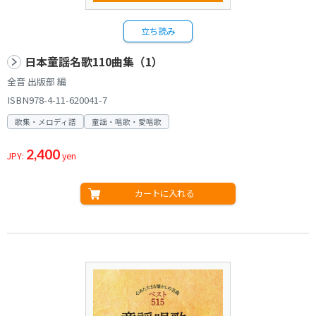
立ち読み
日本童謡名歌110曲集（1）
全音 出版部 編
ISBN978-4-11-620041-7
歌集・メロディ譜
童謡・唱歌・愛唱歌
2,400
JPY:
yen
カートに入れる