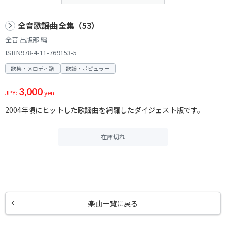
全音歌謡曲全集（53）
全音 出版部 編
ISBN978-4-11-769153-5
歌集・メロディ譜
歌謡・ポピュラー
3,000
JPY:
yen
2004年頃にヒットした歌謡曲を網羅したダイジェスト版です。
在庫切れ
楽曲一覧に戻る