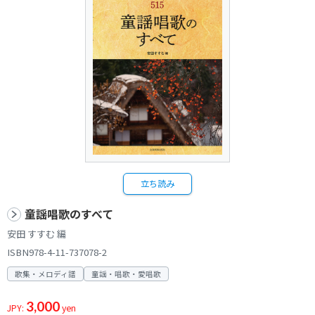
立ち読み
童謡唱歌のすべて
安田 すすむ 編
ISBN978-4-11-737078-2
歌集・メロディ譜
童謡・唱歌・愛唱歌
3,000
JPY:
yen