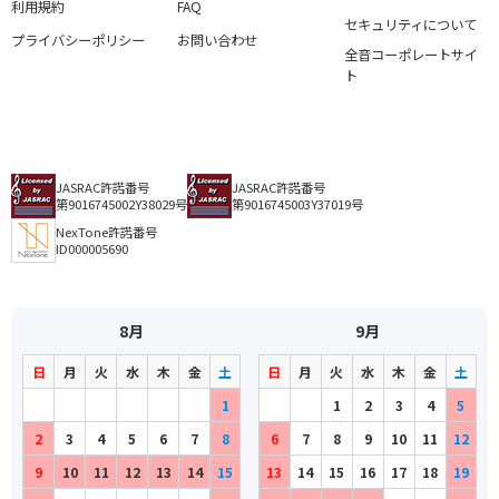
利用規約
FAQ
セキュリティについて
プライバシーポリシー
お問い合わせ
全音コーポレートサイ
ト
JASRAC許諾番号
JASRAC許諾番号
第9016745002Y38029号
第9016745003Y37019号
NexTone許諾番号
ID000005690
8月
9月
日
月
火
水
木
金
土
日
月
火
水
木
金
土
1
1
2
3
4
5
2
3
4
5
6
7
8
6
7
8
9
10
11
12
9
10
11
12
13
14
15
13
14
15
16
17
18
19