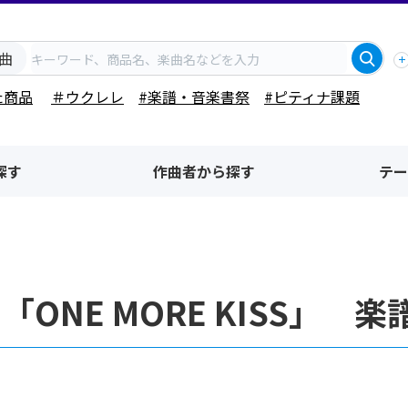
曲
た商品
＃ウクレレ
#楽譜・音楽書祭
#ピティナ課題
探す
作曲者から探す
テー
「ONE MORE KISS」