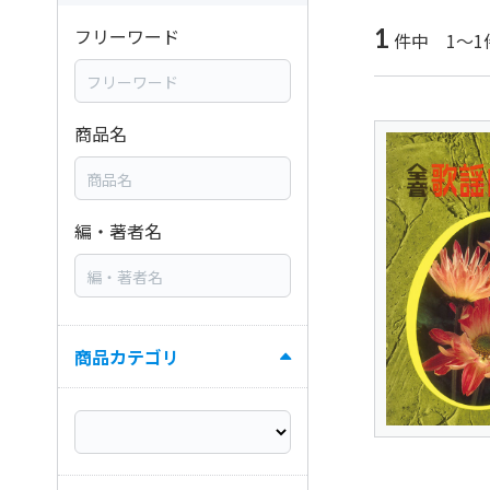
1
フリーワード
件中 1～1
商品名
編・著者名
商品カテゴリ