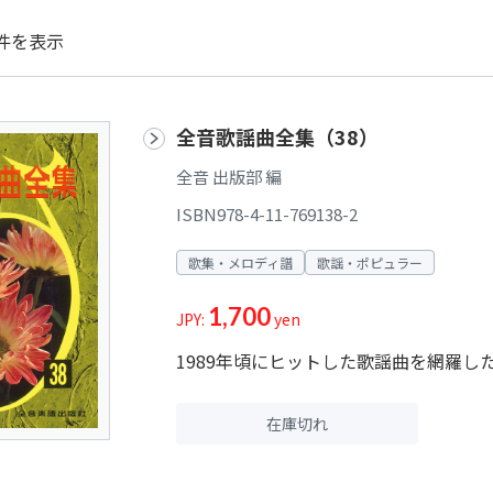
件を表示
全音歌謡曲全集（38）
全音 出版部 編
ISBN978-4-11-769138-2
歌集・メロディ譜
歌謡・ポピュラー
1,700
JPY:
yen
1989年頃にヒットした歌謡曲を網羅し
在庫切れ