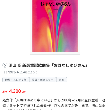
湯山 昭 新選童謡歌曲集「おはなしゆびさん」
ISBN978-4-11-620110-0
歌集・メロディ譜
歌謡・ポピュラー
声楽
4,300
JPY:
yen
処女作「人魚はゆめの中にいる」から2003年の7月に全国童謡・唱
歌サミットで初演された最新作「びんのおてがみ」まで、湯山童謡