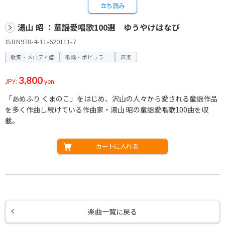
立ち読み
湯山 昭 ：童謡愛唱歌100選 ゆうやけはなび
ISBN978-4-11-620111-7
歌集・メロディ譜
歌謡・ポピュラー
声楽
3,800
JPY:
yen
「あめふり くまのこ」をはじめ、沢山の人々から愛される童謡作品
を多く作曲し続けている作曲家・湯山 昭の童謡愛唱歌100曲を収
載。
カートに入れる
楽曲一覧に戻る