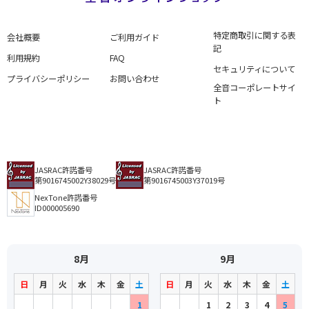
特定商取引に関する表
会社概要
ご利用ガイド
記
利用規約
FAQ
セキュリティについて
プライバシーポリシー
お問い合わせ
全音コーポレートサイ
ト
JASRAC許諾番号
JASRAC許諾番号
第9016745002Y38029号
第9016745003Y37019号
NexTone許諾番号
ID000005690
8月
9月
日
月
火
水
木
金
土
日
月
火
水
木
金
土
1
1
2
3
4
5