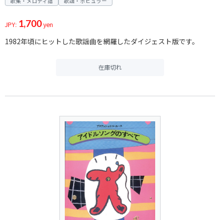
歌集・メロディ譜
歌謡・ポピュラー
1,700
JPY:
yen
1982年頃にヒットした歌謡曲を網羅したダイジェスト版です。
在庫切れ