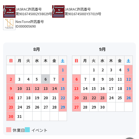
JASRAC許諾番号
JASRAC許諾番号
第9016745002Y38029号
第9016745003Y37019号
NexTone許諾番号
ID000005690
8月
9月
日
月
火
水
木
金
土
日
月
火
水
木
金
土
1
1
2
3
4
5
2
3
4
5
6
7
8
6
7
8
9
10
11
12
9
10
11
12
13
14
15
13
14
15
16
17
18
19
16
17
18
19
20
21
22
20
21
22
23
24
25
26
23
24
25
26
27
28
29
27
28
29
30
30
31
休業日
イベント