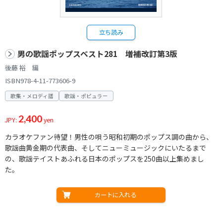
立ち読み
男の歌謡ポップスベスト281 増補改訂第3版
後藤 裕 編
ISBN978-4-11-773606-9
歌集・メロディ譜
歌謡・ポピュラー
2,400
JPY:
yen
カラオケファン待望！男性の唄う昭和初期のポップス調の曲から、
歌謡曲黄金期の代表曲、そしてニューミュージックにいたるまで
の、歌謡テイストあふれる日本のポップスを250曲以上集めまし
た。
カートに入れる