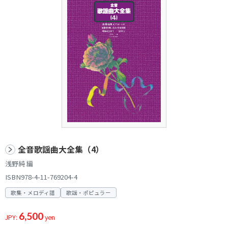
全音歌謡曲大全集（4）
浅野純 編
ISBN978-4-11-769204-4
歌集・メロディ譜
歌謡・ポピュラー
6,500
JPY:
yen