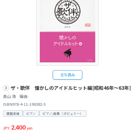
立ち読み
ザ・歌伴 懐かしのアイドルヒット編[昭和46年～63年]
奥山 清 編曲
ISBN978-4-11-190382-5
鍵盤楽器
ピアノ
ピアノ/曲集（ポピュラー）
2,400
JPY:
yen