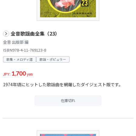
全音歌謡曲全集（23）
全音 出版部 編
ISBN978-4-11-769123-8
歌集・メロディ譜
歌謡・ポピュラー
1,700
JPY:
yen
1974年頃にヒットした歌謡曲を網羅したダイジェスト版です。
在庫切れ