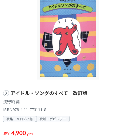
アイドル・ソングのすべて 改訂版
浅野純 編
ISBN978-4-11-773111-8
歌集・メロディ譜
歌謡・ポピュラー
4,900
JPY:
yen