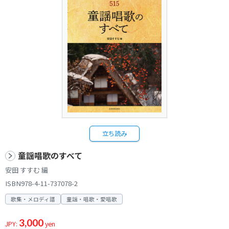
立ち読み
童謡唱歌のすべて
安田 すすむ 編
ISBN978-4-11-737078-2
歌集・メロディ譜
童謡・唱歌・愛唱歌
3,000
JPY:
yen