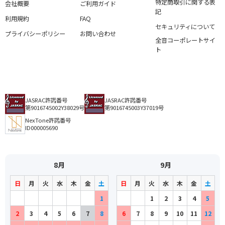
特定商取引に関する表
会社概要
ご利用ガイド
記
利用規約
FAQ
セキュリティについて
プライバシーポリシー
お問い合わせ
全音コーポレートサイ
ト
JASRAC許諾番号
JASRAC許諾番号
第9016745002Y38029号
第9016745003Y37019号
NexTone許諾番号
ID000005690
8月
9月
日
月
火
水
木
金
土
日
月
火
水
木
金
土
1
1
2
3
4
5
2
3
4
5
6
7
8
6
7
8
9
10
11
12