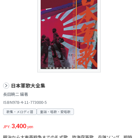
日本軍歌大全集
長田暁二 編著
ISBN978-4-11-773000-5
歌集・メロディ譜
童謡・唱歌・愛唱歌
3,400
JPY:
yen
明治から大東亜戦争までの礼式歌、陸海空軍歌、兵隊ソング、戦時