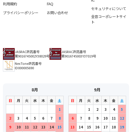
利用規約
FAQ
セキュリティについて
プライバシーポリシー
お問い合わせ
全音コーポレートサイ
ト
JASRAC許諾番号
JASRAC許諾番号
第9016745002Y38029号
第9016745003Y37019号
NexTone許諾番号
ID000005690
8月
9月
日
月
火
水
木
金
土
日
月
火
水
木
金
土
1
1
2
3
4
5
2
3
4
5
6
7
8
6
7
8
9
10
11
12
9
10
11
12
13
14
15
13
14
15
16
17
18
19