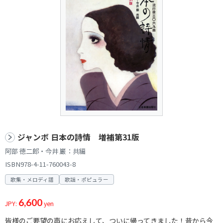
ジャンボ 日本の詩情 増補第31版
阿部 徳二郎・今井 巌：共編
ISBN978-4-11-760043-8
歌集・メロディ譜
歌謡・ポピュラー
6,600
JPY:
yen
皆様のご要望の声にお応えして、ついに帰ってきました！昔から今