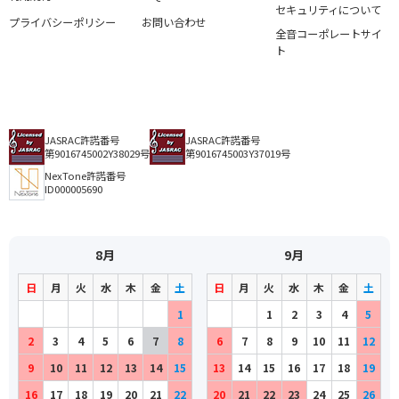
セキュリティについて
プライバシーポリシー
お問い合わせ
全音コーポレートサイ
ト
JASRAC許諾番号
JASRAC許諾番号
第9016745002Y38029号
第9016745003Y37019号
NexTone許諾番号
ID000005690
8月
9月
日
月
火
水
木
金
土
日
月
火
水
木
金
土
1
1
2
3
4
5
2
3
4
5
6
7
8
6
7
8
9
10
11
12
9
10
11
12
13
14
15
13
14
15
16
17
18
19
16
17
18
19
20
21
22
20
21
22
23
24
25
26