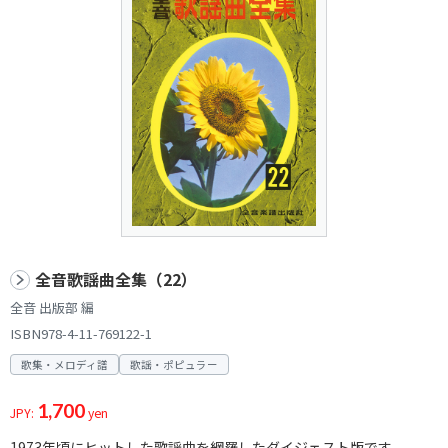
全音歌謡曲全集（22）
全音 出版部 編
ISBN978-4-11-769122-1
歌集・メロディ譜
歌謡・ポピュラー
1,700
JPY:
yen
1973年頃にヒットした歌謡曲を網羅したダイジェスト版です。