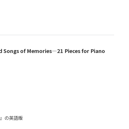
d Songs of Memories―21 Pieces for Piano
』の英語版