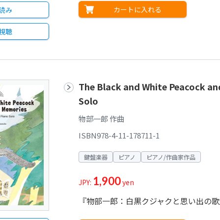
カートに入れる
読み
視聴
The Black and White Peacock an
Solo
物部一郎 作曲
ISBN978-4-11-178711-1
鍵盤楽器
ピアノ
ピアノ/作曲家作品
1,900
JPY:
yen
『物部一郎：白黒クジャクと思い出の歌