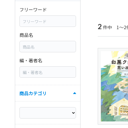
フリーワード
2
件中 1～2
商品名
編・著者名
商品カテゴリ