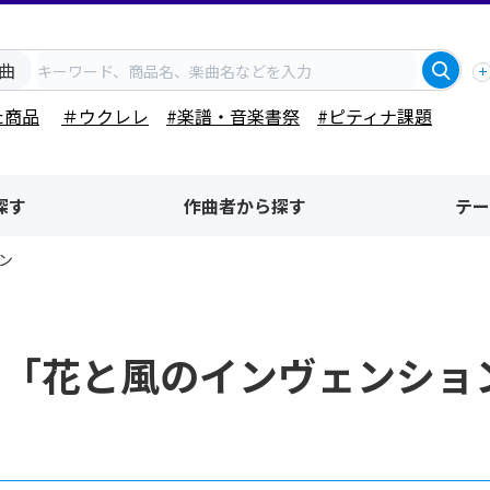
曲
た商品
＃ウクレレ
#楽譜・音楽書祭
#ピティナ課題
探す
作曲者から探す
テー
ン
名「花と風のインヴェンショ